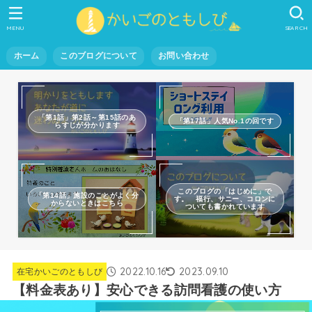
MENU
SEARCH
ホーム
このブログについて
お問い合わせ
「第1話」第2話～第15話のあ
「第17話」人気No.1の回です
らすじが分かります
このブログの「はじめに」で
「第14話」施設のことがよく分
す。 福行、サニー、コロンに
からないときはこちら
ついても書かれています
2022.10.16
2023.09.10
在宅かいごのともしび
【料金表あり】安心できる訪問看護の使い方