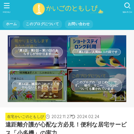
MENU
SEARCH
ホーム
このブログについて
お問い合わせ
「第1話」第2話～第15話のあ
「第17話」人気No.1の回です
らすじが分かります
このブログの「はじめに」で
「第14話」施設のことがよく分
す。 福行、サニー、コロンに
からないときはこちら
ついても書かれています
2022.11.27
2024.02.24
在宅かいごのともしび
遠距離介護が心配な方必見！便利な居宅サービ
ス「小多機」の実力