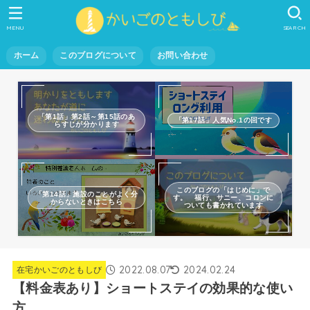
MENU
SEARCH
ホーム
このブログについて
お問い合わせ
「第1話」第2話～第15話のあ
「第17話」人気No.1の回です
らすじが分かります
このブログの「はじめに」で
「第14話」施設のことがよく分
す。 福行、サニー、コロンに
からないときはこちら
ついても書かれています
2022.08.07
2024.02.24
在宅かいごのともしび
【料金表あり】ショートステイの効果的な使い
方