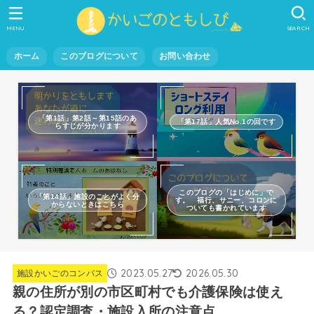
MENU
SEARCH
ホーム
このブログについて
お問い合わせ
「第1話」第2話～第15話のあ
「第17話」人気No.1の回です
らすじが分かります
このブログの「はじめに」で
「第14話」施設のことがよく分
す。 福行、サニー、コロンに
からないときはこちら
ついても書かれています
2023.05.27
2026.05.30
施設かいごのコンパス
親の住所が別の市区町村でも介護保険は使え
る？認定調査・施設入所の注意点