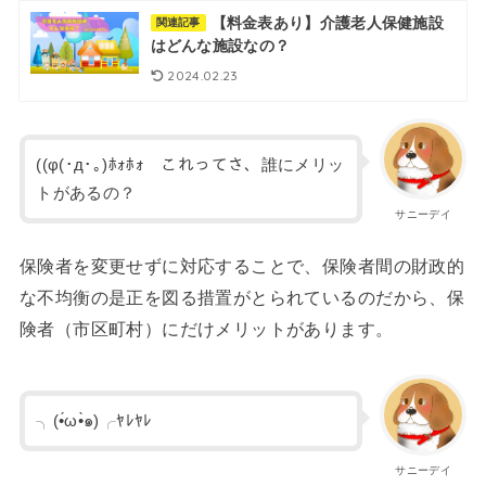
【料金表あり】介護老人保健施設
関連記事
はどんな施設なの？
2024.02.23
((φ(･д･｡)ﾎｫﾎｫ これってさ、誰にメリッ
トがあるの？
サニーデイ
保険者を変更せずに対応することで、保険者間の財政的
な不均衡の是正を図る措置がとられているのだから、保
険者（市区町村）にだけメリットがあります。
╮(•́ω•̀๑)╭ﾔﾚﾔﾚ
サニーデイ