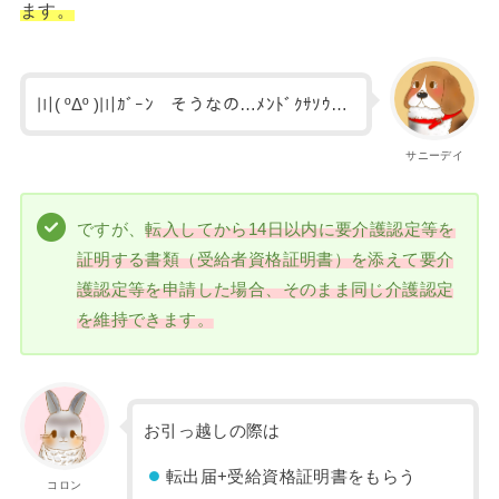
ます。
〣( ºΔº )〣ｶﾞｰﾝ そうなの…ﾒﾝﾄﾞｸｻｿｳ…
サニーデイ
ですが、
転入してから14日以内に要介護認定等を
証明する書類（受給者資格証明書）を添えて要介
護認定等を申請した場合、そのまま同じ介護認定
を維持できます。
お引っ越しの際は
転出届+受給資格証明書をもらう
コロン