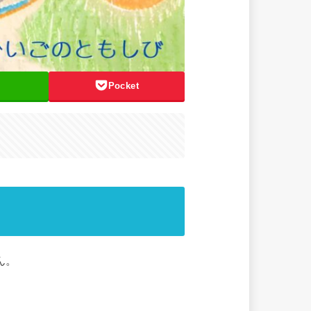
Pocket
ん。